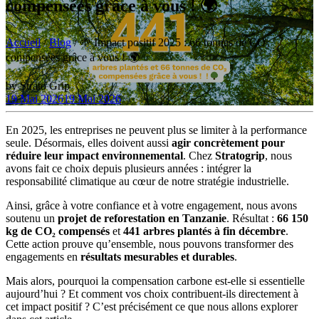
compensées grâce à vous ! 🌍
Accueil
/
Blog
/
🌱 Impact positif 2025 : 66 tonnes de CO₂
compensées grâce à vous ! 🌍
by
Strato Grip
19 Mai 2026
19 Mai 2026
En 2025, les entreprises ne peuvent plus se limiter à la performance
seule. Désormais, elles doivent aussi
agir concrètement pour
réduire leur impact environnemental
. Chez
Stratogrip
, nous
avons fait ce choix depuis plusieurs années : intégrer la
responsabilité climatique au cœur de notre stratégie industrielle.
Ainsi, grâce à votre confiance et à votre engagement, nous avons
soutenu un
projet de reforestation en Tanzanie
. Résultat :
66 150
kg de CO₂ compensés
et
441 arbres plantés à fin décembre
.
Cette action prouve qu’ensemble, nous pouvons transformer des
engagements en
résultats mesurables et durables
.
Mais alors, pourquoi la compensation carbone est-elle si essentielle
aujourd’hui ? Et comment vos choix contribuent-ils directement à
cet impact positif ? C’est précisément ce que nous allons explorer