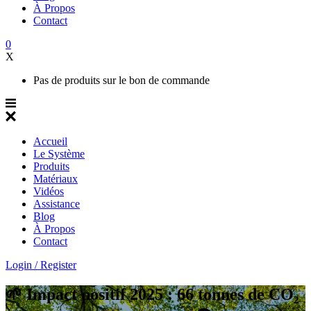
À Propos
Contact
0
X
Pas de produits sur le bon de commande
Accueil
Le Système
Produits
Matériaux
Vidéos
Assistance
Blog
À Propos
Contact
Login / Register
🌱 Impact positif 2025 : 66 tonnes de CO₂