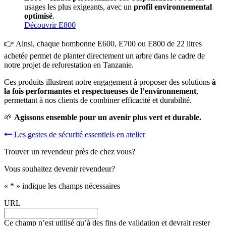
usages les plus exigeants, avec un
profil environnemental
optimisé
.
Découvrir E800
👉 Ainsi, chaque bombonne E600, E700 ou E800 de 22 litres
achetée permet de planter directement un arbre dans le cadre de
notre projet de reforestation en Tanzanie.
Ces produits illustrent notre engagement à proposer des solutions
à
la fois performantes et respectueuses de l’environnement
,
permettant à nos clients de combiner efficacité et durabilité.
🌱
Agissons ensemble pour un avenir plus vert et durable.
Navigation
Les gestes de sécurité essentiels en atelier
de
Trouver un revendeur près de chez vous?
l’article
Vous souhaitez devenir revendeur?
«
*
» indique les champs nécessaires
URL
Ce champ n’est utilisé qu’à des fins de validation et devrait rester