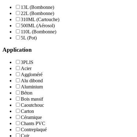
13L (Bombonne)
22L (Bombonne)
310ML (Cartouche)
500ML (Aérosol)
110L (Bombonne)
5L (Pot)
Application
3PLIS
Acier
Aggloméré
Alu dibond
Aluminium
Béton
Bois massif
Caoutchouc
Carton
Céramique
Chants PVC
Contreplaqué
Cuir