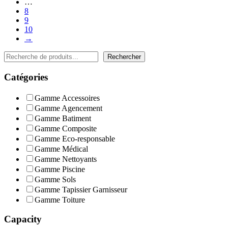
…
8
9
10
→
Rechercher
Rechercher
Catégories
Gamme Accessoires
Gamme Agencement
Gamme Batiment
Gamme Composite
Gamme Eco-responsable
Gamme Médical
Gamme Nettoyants
Gamme Piscine
Gamme Sols
Gamme Tapissier Garnisseur
Gamme Toiture
Capacity