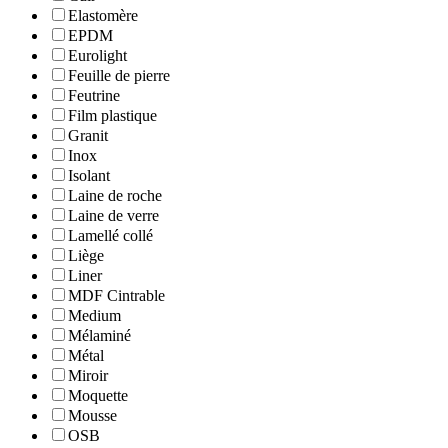
Elastomère
EPDM
Eurolight
Feuille de pierre
Feutrine
Film plastique
Granit
Inox
Isolant
Laine de roche
Laine de verre
Lamellé collé
Liège
Liner
MDF Cintrable
Medium
Mélaminé
Métal
Miroir
Moquette
Mousse
OSB