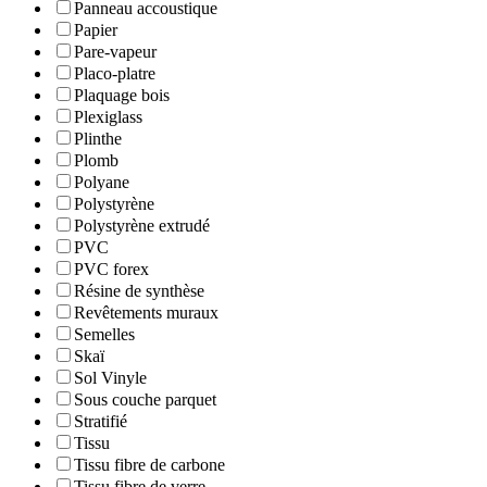
Panneau accoustique
Papier
Pare-vapeur
Placo-platre
Plaquage bois
Plexiglass
Plinthe
Plomb
Polyane
Polystyrène
Polystyrène extrudé
PVC
PVC forex
Résine de synthèse
Revêtements muraux
Semelles
Skaï
Sol Vinyle
Sous couche parquet
Stratifié
Tissu
Tissu fibre de carbone
Tissu fibre de verre