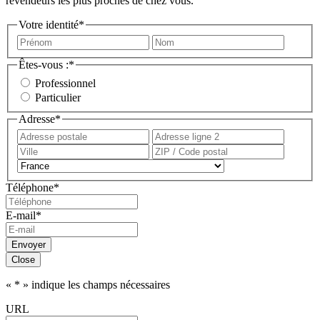
revendeurs les plus proches de chez vous.
Votre identité
*
Prénom
Nom
Êtes-vous :
*
Professionnel
Particulier
Adresse
*
Adresse
Adress
postale
ligne
Ville
ZIP
2
/
Pays
Code
Téléphone
*
postal
E-mail
*
Envoyer
Close
«
*
» indique les champs nécessaires
URL