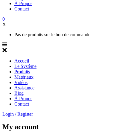
À Propos
Contact
0
X
Pas de produits sur le bon de commande
Accueil
Le Système
Produits
Matériaux
Vidéos
Assistance
Blog
À Propos
Contact
Login / Register
My account