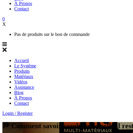
À Propos
Contact
0
X
Pas de produits sur le bon de commande
Accueil
Le Système
Produits
Matériaux
Vidéos
Assistance
Blog
À Propos
Contact
Login / Register
💭 Comment savoir combien de colle il res