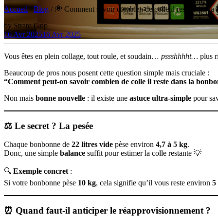
Accueil
/
Blog
/
💭 Comment savoir combien de colle il reste dans la
by
Strato Grip
16 Avr 2025
16 Avr 2025
Vous êtes en plein collage, tout roule, et soudain…
pssshhhht…
plus r
Beaucoup de pros nous posent cette question simple mais cruciale :
“Comment peut-on savoir combien de colle il reste dans la bonbon
Non mais
bonne nouvelle
: il existe une
astuce ultra-simple
pour sav
⚖️ Le secret ? La pesée
Chaque bonbonne de
22 litres vide
pèse environ
4,7 à 5 kg
.
Donc, une simple
balance
suffit pour estimer la colle restante 💡
🔍
Exemple concret
:
Si votre bonbonne pèse
10 kg
, cela signifie qu’il vous reste environ
5
⏰ Quand faut-il anticiper le réapprovisionnement ?