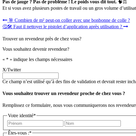
Pas de jauge ? Pas de problème ! Le poids vous dit tout.
🧠⚖️
Et si vous avez plusieurs postes de travail ou un gros volume d’utilisa
Navigation
🎯 Combien de m² peut-on coller avec une bonbonne de colle ?
🤔🛠️ Faut il nettoyer le pistolet d’application après utilisation ?
de
l’article
Trouver un revendeur près de chez vous?
Vous souhaitez devenir revendeur?
«
*
» indique les champs nécessaires
X/Twitter
Ce champ n’est utilisé qu’à des fins de validation et devrait rester inc
Vous souhaitez trouver un revendeur proche de chez vous ?
Remplissez ce formulaire, nous vous communiquerons nos revendeurs 
Votre identité
*
Prénom
Nom
Êtes-vous :
*