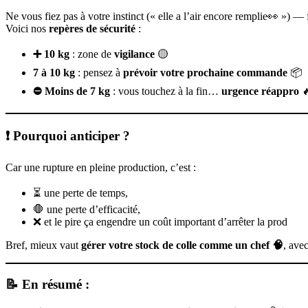
Ne vous fiez pas à votre instinct (« elle a l’air encore remplie👀 ») —
Voici nos
repères de sécurité
:
➕ 10 kg
: zone de
vigilance
🟡
7 à 10 kg
: pensez à
prévoir votre prochaine commande
📦
⛔ Moins de 7 kg
: vous touchez à la fin…
urgence réappro

❗ Pourquoi anticiper ?
Car une rupture en pleine production, c’est :
⏳ une perte de temps,
🛑 une perte d’efficacité,
❌ et le pire ça engendre un coût important d’arrêter la prod
Bref, mieux vaut
gérer votre stock de colle comme un chef 🧠
, ave
📝 En résumé :