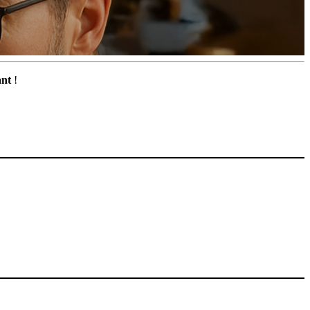
ant
!