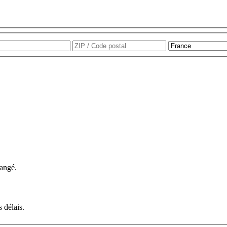
e
Ville
ZIP
/
Code
postal
hangé.
 délais.