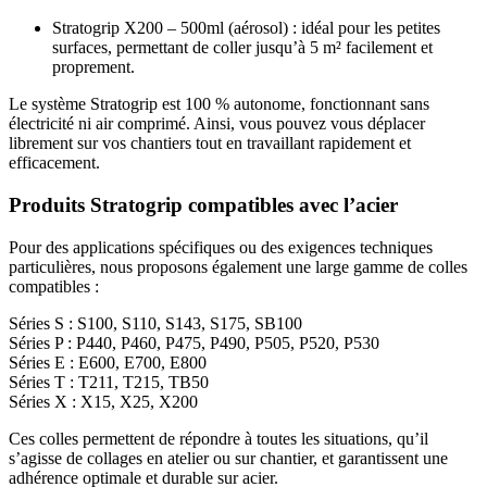
Stratogrip X200 – 500ml (aérosol) : idéal pour les petites
surfaces, permettant de coller jusqu’à 5 m² facilement et
proprement.
Le système Stratogrip est 100 % autonome, fonctionnant sans
électricité ni air comprimé. Ainsi, vous pouvez vous déplacer
librement sur vos chantiers tout en travaillant rapidement et
efficacement.
Produits Stratogrip compatibles avec l’acier
Pour des applications spécifiques ou des exigences techniques
particulières, nous proposons également une large gamme de colles
compatibles :
Séries S : S100, S110, S143, S175, SB100
Séries P : P440, P460, P475, P490, P505, P520, P530
Séries E : E600, E700, E800
Séries T : T211, T215, TB50
Séries X : X15, X25, X200
Ces colles permettent de répondre à toutes les situations, qu’il
s’agisse de collages en atelier ou sur chantier, et garantissent une
adhérence optimale et durable sur acier.