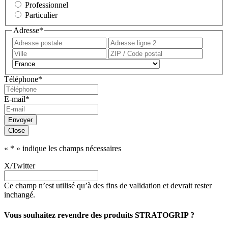
Professionnel
Particulier
Adresse
*
Adresse
Adress
postale
ligne
Ville
ZIP
2
/
Pays
Code
Téléphone
*
postal
E-mail
*
Envoyer
Close
«
*
» indique les champs nécessaires
X/Twitter
Ce champ n’est utilisé qu’à des fins de validation et devrait rester
inchangé.
Vous souhaitez revendre des produits STRATOGRIP ?