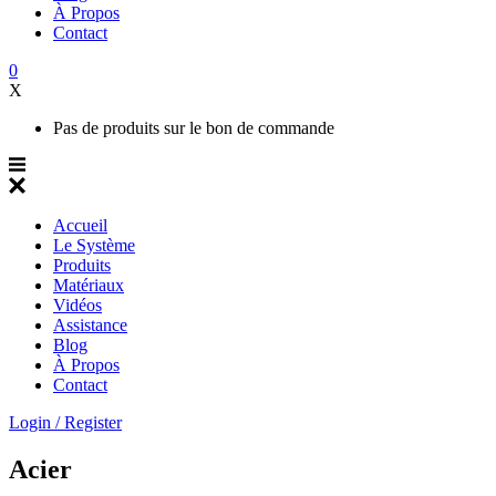
À Propos
Contact
0
X
Pas de produits sur le bon de commande
Accueil
Le Système
Produits
Matériaux
Vidéos
Assistance
Blog
À Propos
Contact
Login / Register
Acier