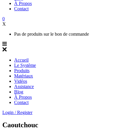
À Propos
Contact
0
X
Pas de produits sur le bon de commande
Accueil
Le Système
Produits
Matériaux
Vidéos
Assistance
Blog
À Propos
Contact
Login / Register
Caoutchouc