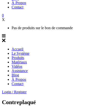
À Propos
Contact
0
X
Pas de produits sur le bon de commande
Accueil
Le Système
Produits
Matériaux
Vidéos
Assistance
Blog
À Propos
Contact
Login / Register
Contreplaqué