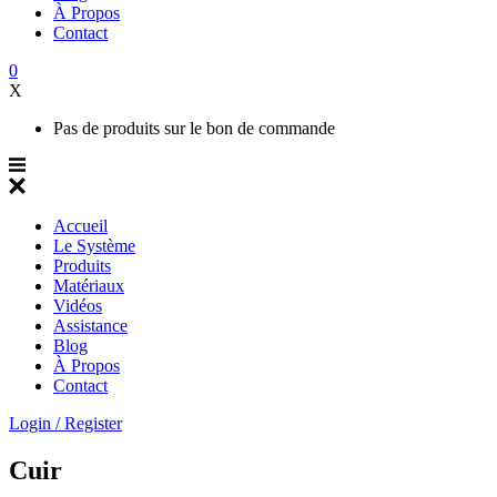
À Propos
Contact
0
X
Pas de produits sur le bon de commande
Accueil
Le Système
Produits
Matériaux
Vidéos
Assistance
Blog
À Propos
Contact
Login / Register
Cuir