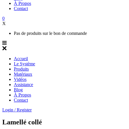
À Propos
Contact
0
X
Pas de produits sur le bon de commande
Accueil
Le Système
Produits
Matériaux
Vidéos
Assistance
Blog
À Propos
Contact
Login / Register
Lamellé collé