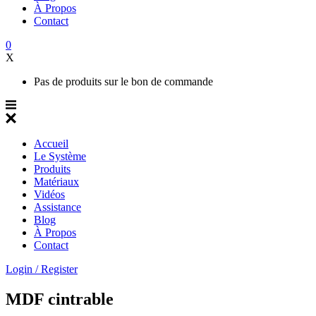
À Propos
Contact
0
X
Pas de produits sur le bon de commande
Accueil
Le Système
Produits
Matériaux
Vidéos
Assistance
Blog
À Propos
Contact
Login / Register
MDF cintrable