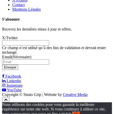
À Propos
Contact
Mentions Légales
S'abonner
Recevez les dernières mises à jour et offres.
X/Twitter
Ce champ n’est utilisé qu’à des fins de validation et devrait rester
inchangé.
Email
(Nécessaire)
Envoyer
Facebook
Linkedin
Instagram
YouTube
Copyright © Strato Grip | Website by
Creative Media
Nous utilisons des cookies pour vous garantir la meilleure
expérience sur notre site web. Si vous continuez à utiliser ce site,
nous supposerons que vous en êtes satisfait.