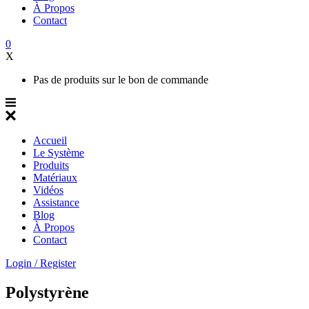
À Propos
Contact
0
X
Pas de produits sur le bon de commande
Accueil
Le Système
Produits
Matériaux
Vidéos
Assistance
Blog
À Propos
Contact
Login / Register
Polystyrène