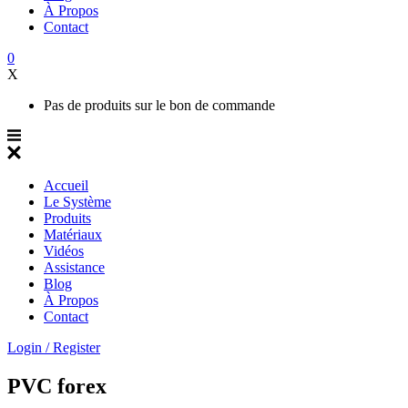
À Propos
Contact
0
X
Pas de produits sur le bon de commande
Accueil
Le Système
Produits
Matériaux
Vidéos
Assistance
Blog
À Propos
Contact
Login / Register
PVC forex