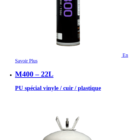
En
Savoir Plus
M400 – 22L
PU spécial vinyle / cuir / plastique