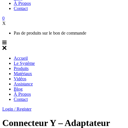
À Propos
Contact
0
X
Pas de produits sur le bon de commande
Accueil
Le Système
Produits
Matériaux
Vidéos
Assistance
Blog
À Propos
Contact
Login / Register
Connecteur Y – Adaptateur