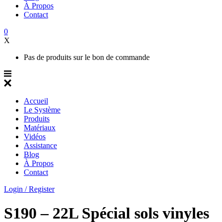
À Propos
Contact
0
X
Pas de produits sur le bon de commande
Accueil
Le Système
Produits
Matériaux
Vidéos
Assistance
Blog
À Propos
Contact
Login / Register
S190 – 22L Spécial sols vinyles