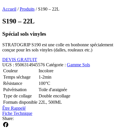
Accueil
/
Produits
/
S190 – 22L
S190 – 22L
Spécial sols vinyles
STRATOGRIP S190 est une colle en bonbonne spécialement
conçue pour les sols vinyles (dalles, rouleaux etc.)
DEVIS GRATUIT
UGS :
9506314945576
Catégorie :
Gamme Sols
Couleur
Incolore
Temps séchage
1-2min
Résistance
100°C
Pulvérisation
Toile d'araignée
Type de collage
Double encollage
Formats disponible
22L, 500ML
Être Rappelé
Fiche Technique
Share: