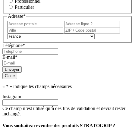
Professionnel
Particulier
Adresse
*
Adresse
Adress
postale
ligne
Ville
ZIP
2
/
Pays
Code
Téléphone
*
postal
E-mail
*
Envoyer
Close
«
*
» indique les champs nécessaires
Instagram
Ce champ n’est utilisé qu’à des fins de validation et devrait rester
inchangé.
Vous souhaitez revendre des produits STRATOGRIP ?