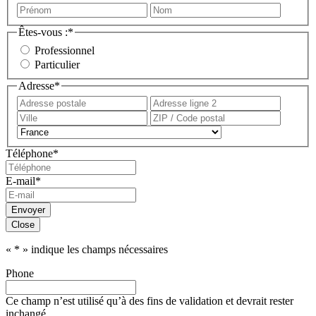
Prénom
Nom
Êtes-vous :
*
Professionnel
Particulier
Adresse
*
Adresse
Adress
postale
ligne
Ville
ZIP
2
/
Pays
Code
Téléphone
*
postal
E-mail
*
Envoyer
Close
«
*
» indique les champs nécessaires
Phone
Ce champ n’est utilisé qu’à des fins de validation et devrait rester
inchangé.