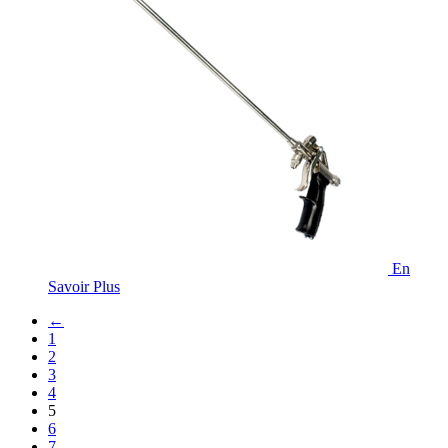
En
Savoir Plus
←
1
2
3
4
5
6
7