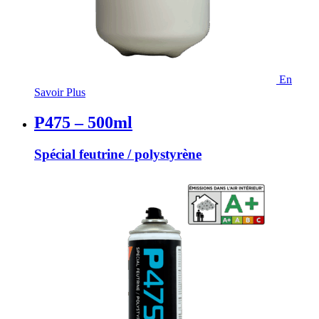
En
Savoir Plus
P475 – 500ml
Spécial feutrine / polystyrène