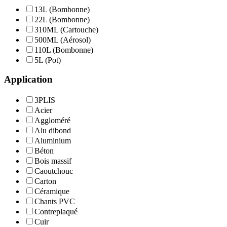
13L (Bombonne)
22L (Bombonne)
310ML (Cartouche)
500ML (Aérosol)
110L (Bombonne)
5L (Pot)
Application
3PLIS
Acier
Aggloméré
Alu dibond
Aluminium
Béton
Bois massif
Caoutchouc
Carton
Céramique
Chants PVC
Contreplaqué
Cuir