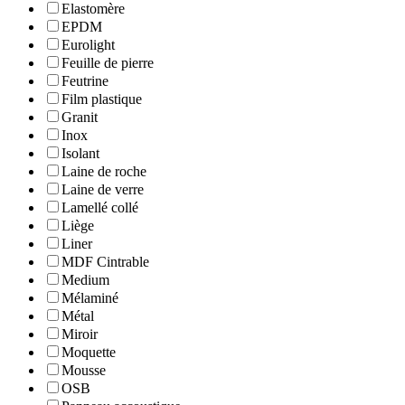
Elastomère
EPDM
Eurolight
Feuille de pierre
Feutrine
Film plastique
Granit
Inox
Isolant
Laine de roche
Laine de verre
Lamellé collé
Liège
Liner
MDF Cintrable
Medium
Mélaminé
Métal
Miroir
Moquette
Mousse
OSB