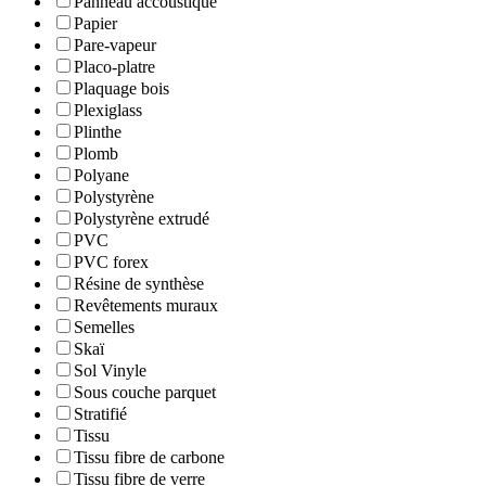
Panneau accoustique
Papier
Pare-vapeur
Placo-platre
Plaquage bois
Plexiglass
Plinthe
Plomb
Polyane
Polystyrène
Polystyrène extrudé
PVC
PVC forex
Résine de synthèse
Revêtements muraux
Semelles
Skaï
Sol Vinyle
Sous couche parquet
Stratifié
Tissu
Tissu fibre de carbone
Tissu fibre de verre