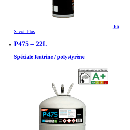
En
Savoir Plus
P475 – 22L
Spéciale feutrine / polystyrène