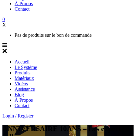
À Propos
Contact
0
X
Pas de produits sur le bon de commande
Accueil
Le Système
Produits
Matériaux
Vidéos
Assistance
Blog
À Propos
Contact
Login / Register
ANNIVERSAIRE 10ANS – Les experts du