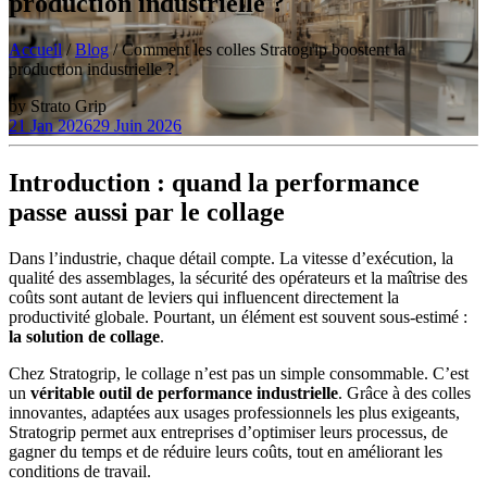
production industrielle ?
Accueil
/
Blog
/
Comment les colles Stratogrip boostent la
production industrielle ?
by
Strato Grip
21 Jan 2026
29 Juin 2026
Introduction : quand la performance
passe aussi par le collage
Dans l’industrie, chaque détail compte. La vitesse d’exécution, la
qualité des assemblages, la sécurité des opérateurs et la maîtrise des
coûts sont autant de leviers qui influencent directement la
productivité globale. Pourtant, un élément est souvent sous-estimé :
la solution de collage
.
Chez Stratogrip, le collage n’est pas un simple consommable. C’est
un
véritable outil de performance industrielle
. Grâce à des colles
innovantes, adaptées aux usages professionnels les plus exigeants,
Stratogrip permet aux entreprises d’optimiser leurs processus, de
gagner du temps et de réduire leurs coûts, tout en améliorant les
conditions de travail.