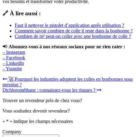
vos besoins et transformer votre productivité.
🔗 À lire aussi :
Faut il nettoyer le pistolet d’application après utilisation ?
Comment savoir combien de colle il reste dans la bonbonne ?
Combien de m² peut-on coller avec une bonbonne de colle ?
📢
Abonnez-vous à nos réseaux sociaux pour ne rien rater :
– Instagram
– Facebook
– LinkedIn
– Youtube
Navigation
🚀 Pourquoi les industries adoptent les colles en bonbonnes sous
pression ?
de
Dichlorométhane : connaissez-vous les risques ?
l’article
Trouver un revendeur près de chez vous?
Vous souhaitez devenir revendeur?
«
*
» indique les champs nécessaires
Company