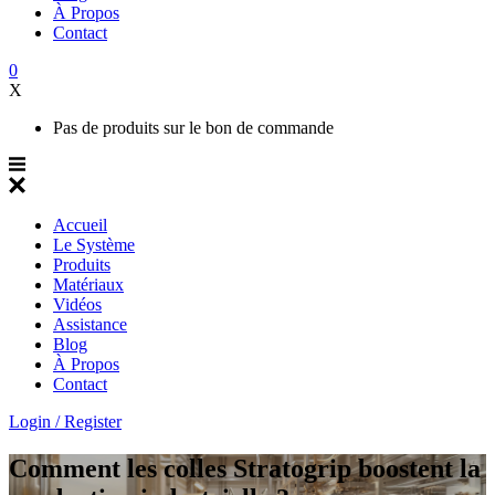
À Propos
Contact
0
X
Pas de produits sur le bon de commande
Accueil
Le Système
Produits
Matériaux
Vidéos
Assistance
Blog
À Propos
Contact
Login / Register
Comment les colles Stratogrip boostent la