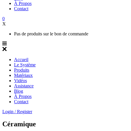
À Propos
Contact
0
X
Pas de produits sur le bon de commande
Accueil
Le Système
Produits
Matériaux
Vidéos
Assistance
Blog
À Propos
Contact
Login / Register
Céramique