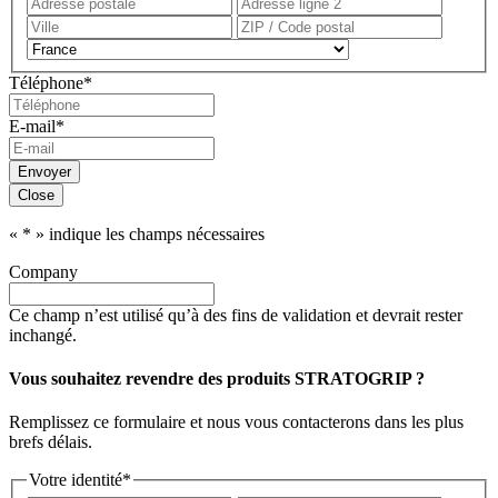
Adresse
Adress
postale
ligne
Ville
ZIP
2
/
Pays
Code
Téléphone
*
postal
E-mail
*
Close
«
*
» indique les champs nécessaires
Company
Ce champ n’est utilisé qu’à des fins de validation et devrait rester
inchangé.
Vous souhaitez revendre des produits STRATOGRIP ?
Remplissez ce formulaire et nous vous contacterons dans les plus
brefs délais.
Votre identité
*