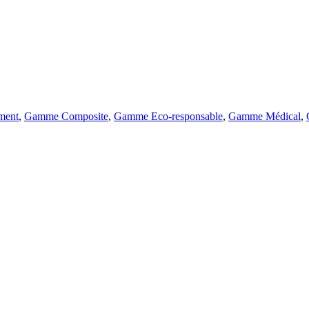
ment
,
Gamme Composite
,
Gamme Eco-responsable
,
Gamme Médical
,