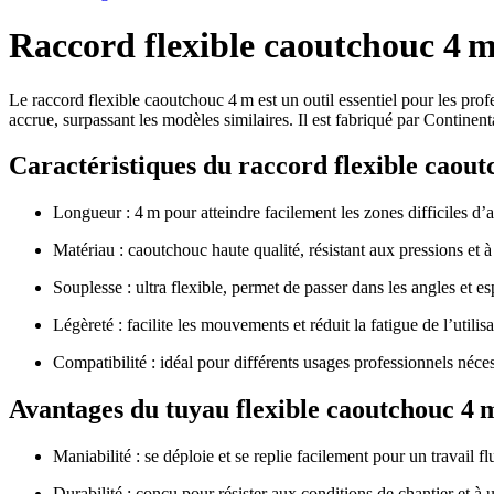
Raccord flexible caoutchouc 4 m
Le raccord flexible caoutchouc 4 m est un outil essentiel pour les prof
accrue, surpassant les modèles similaires. Il est fabriqué par Continenta
Caractéristiques du raccord flexible caou
Longueur : 4 m pour atteindre facilement les zones difficiles d’
Matériau : caoutchouc haute qualité, résistant aux pressions et à
Souplesse : ultra flexible, permet de passer dans les angles et es
Légèreté : facilite les mouvements et réduit la fatigue de l’utilisa
Compatibilité : idéal pour différents usages professionnels nécess
Avantages du tuyau flexible caoutchouc 4 
Maniabilité : se déploie et se replie facilement pour un travail fl
Durabilité : conçu pour résister aux conditions de chantier et à u