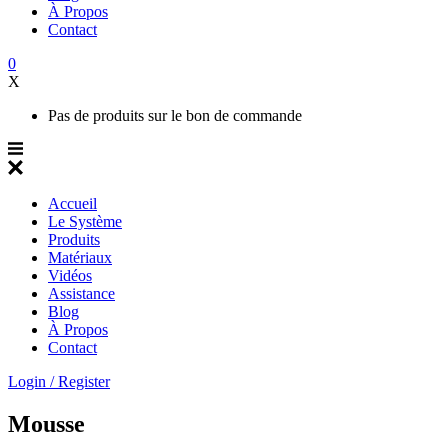
À Propos
Contact
0
X
Pas de produits sur le bon de commande
Accueil
Le Système
Produits
Matériaux
Vidéos
Assistance
Blog
À Propos
Contact
Login / Register
Mousse