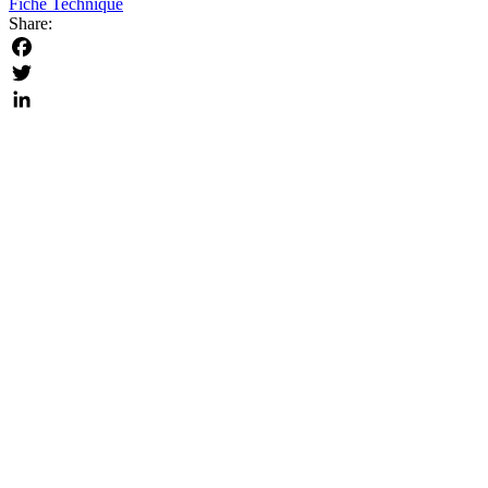
Fiche Technique
Share:
Facebook
Twitter
LinkedIn