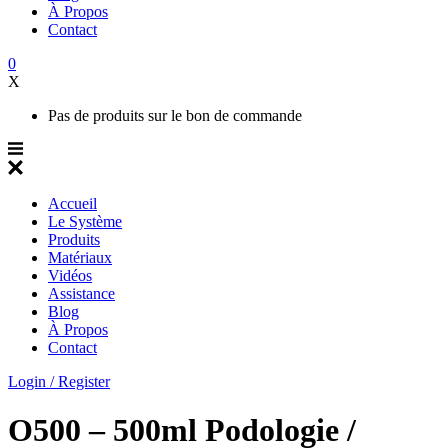
À Propos
Contact
0
X
Pas de produits sur le bon de commande
Accueil
Le Système
Produits
Matériaux
Vidéos
Assistance
Blog
À Propos
Contact
Login / Register
O500 – 500ml Podologie /