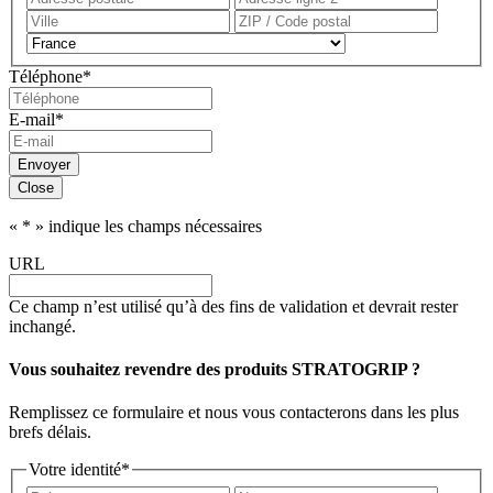
postale
ligne
Ville
ZIP
2
/
Pays
Code
Téléphone
*
postal
E-mail
*
Envoyer
Close
«
*
» indique les champs nécessaires
URL
Ce champ n’est utilisé qu’à des fins de validation et devrait rester
inchangé.
Vous souhaitez revendre des produits STRATOGRIP ?
Remplissez ce formulaire et nous vous contacterons dans les plus
brefs délais.
Votre identité
*