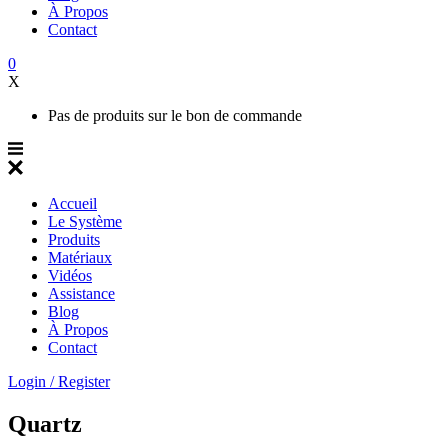
À Propos
Contact
0
X
Pas de produits sur le bon de commande
Accueil
Le Système
Produits
Matériaux
Vidéos
Assistance
Blog
À Propos
Contact
Login / Register
Quartz