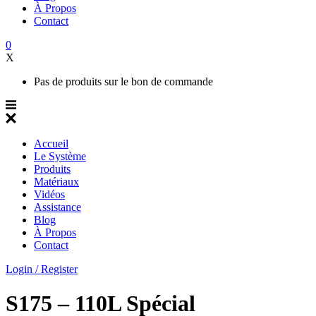
À Propos
Contact
0
X
Pas de produits sur le bon de commande
Accueil
Le Système
Produits
Matériaux
Vidéos
Assistance
Blog
À Propos
Contact
Login / Register
S175 – 110L Spécial