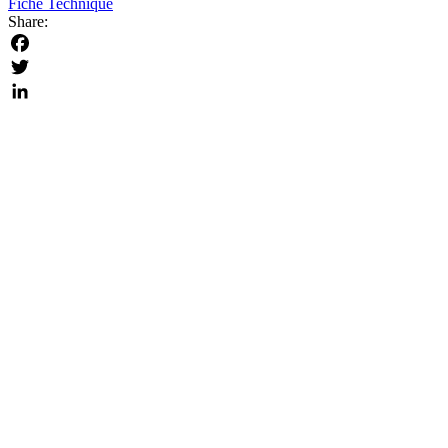
Fiche Technique
Share:
Facebook
Twitter
LinkedIn