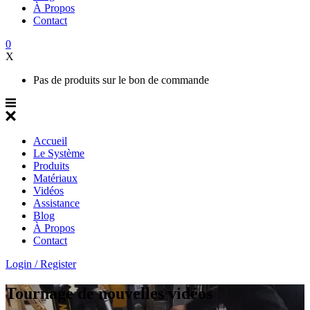
À Propos
Contact
0
X
Pas de produits sur le bon de commande
Accueil
Le Système
Produits
Matériaux
Vidéos
Assistance
Blog
À Propos
Contact
Login / Register
Tournage de nouvelles vidéos