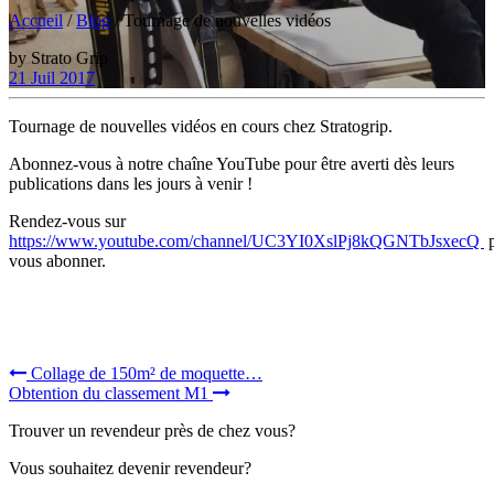
Accueil
/
Blog
/
Tournage de nouvelles vidéos
by
Strato Grip
21 Juil 2017
Tournage de nouvelles vidéos en cours chez Stratogrip.
Abonnez-vous à notre chaîne YouTube pour être averti dès leurs
publications dans les jours à venir !
Rendez-vous sur
https://www.youtube.com/channel/UC3YI0XslPj8kQGNTbJsxecQ
p
vous abonner.
Navigation
Collage de 150m² de moquette…
Obtention du classement M1
de
Trouver un revendeur près de chez vous?
l’article
Vous souhaitez devenir revendeur?