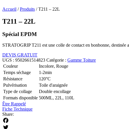
Accueil
/
Produits
/
T211 – 22L
T211 – 22L
Spécial EPDM
STRATOGRIP T211 est une colle de contact en bonbonne, destinée au
DEVIS GRATUIT
UGS :
9502661514823
Catégorie :
Gamme Toiture
Couleur
Incolore, Rouge
Temps séchage
1-2min
Résistance
120°C
Pulvérisation
Toile d'araignée
Type de collage
Double encollage
Formats disponible
500ML, 22L, 110L
Être Rappelé
Fiche Technique
Share:
Facebook