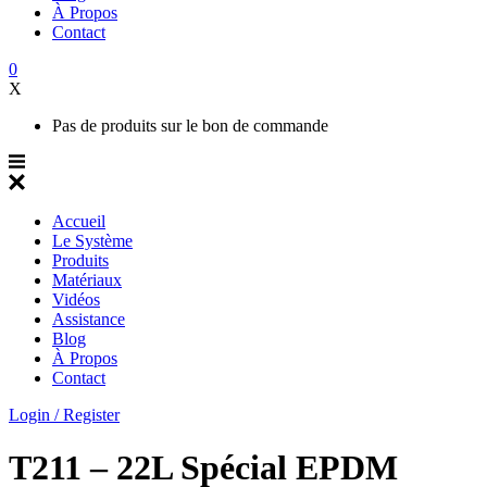
À Propos
Contact
0
X
Pas de produits sur le bon de commande
Accueil
Le Système
Produits
Matériaux
Vidéos
Assistance
Blog
À Propos
Contact
Login / Register
T211 – 22L Spécial EPDM