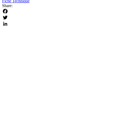
Fiche Technique
Share:
Facebook
Twitter
LinkedIn