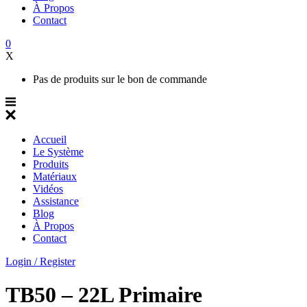
À Propos
Contact
0
X
Pas de produits sur le bon de commande
Accueil
Le Système
Produits
Matériaux
Vidéos
Assistance
Blog
À Propos
Contact
Login / Register
TB50 – 22L Primaire