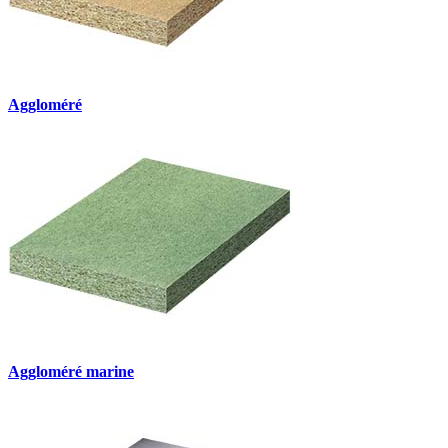
Aggloméré
Aggloméré marine