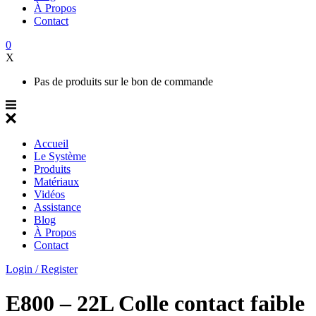
À Propos
Contact
0
X
Pas de produits sur le bon de commande
Accueil
Le Système
Produits
Matériaux
Vidéos
Assistance
Blog
À Propos
Contact
Login / Register
E800 – 22L Colle contact faible